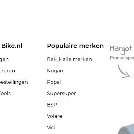
 Bike.nl
Populaire merken
ggen
Bekijk alle merken
treren
Nogan
bestellingen
Popal
ools
Supersuper
BSP
Volare
Vici