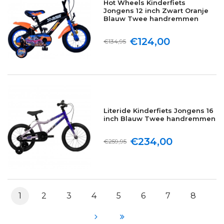
Hot Wheels Kinderfiets
Jongens 12 inch Zwart Oranje
Blauw Twee handremmen
€124,00
€134,95
Literide Kinderfiets Jongens 16
inch Blauw Twee handremmen
€234,00
€259,95
1
2
3
4
5
6
7
8