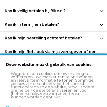
Kan ik veilig betalen bij Bike.nl?
Kan ik in termijnen betalen?
Kan ik mijn bestelling achteraf betalen?
Kan ik mijn fiets ook via mijn werkgever of een
fietsplan betalen?
Deze website maakt gebruik van cookies.
Wij gebruiken cookies om uw ervaring te
Ik wil een fiets aanschaffen via mijn
verbeteren, uw voorkeuren te onthouden
en relevante informatie te tonen. Sommige
bewindvoering, wat moet ik doen?
cookies zijn essentieel voor het correct
functioneren van de website, terwijl andere
ons helpen de site te analyseren en voor
(het personaliseren van) advertenties
Ik heb een bestelling geplaatst. Kan ik deze
kunnen worden gebruikt.
nog wijzigen?