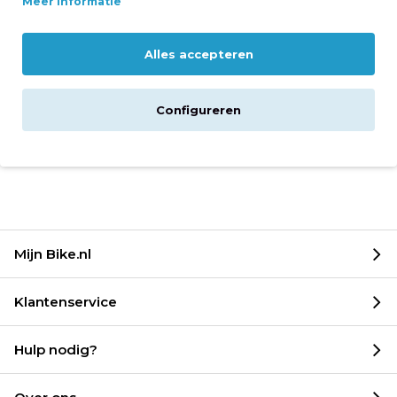
Meer informatie
Ik heb besteld maar geen bevestiging
Alles accepteren
ontvangen, wat moet ik doen?
Configureren
Kan ik mijn bestelling annuleren?
Mijn Bike.nl
Klantenservice
Hulp nodig?