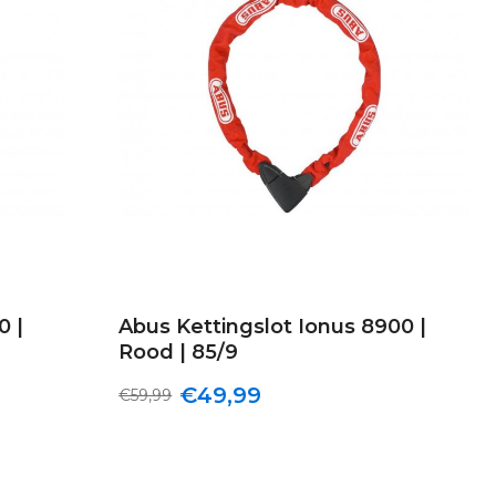
0 |
Abus Kettingslot Ionus 8900 |
Rood | 85/9
€49,99
€59,99