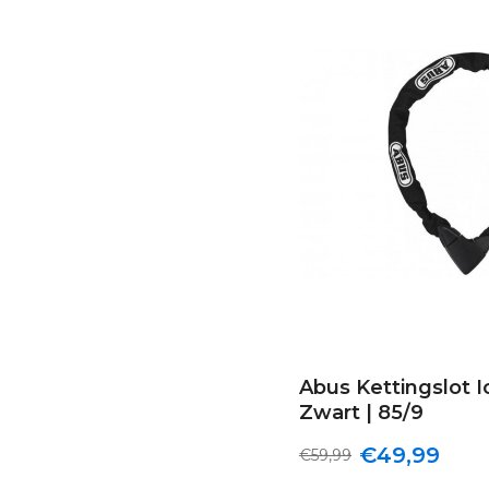
Abus Kettingslot I
Zwart | 85/9
€49,99
€59,99