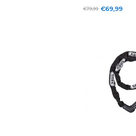
€69,99
€79,99