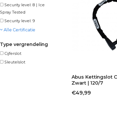
Security level: 8 | Ice
Spray Tested
Security level: 9
Alle Certificatie
Type vergrendeling
Cijferslot
Sleutelslot
Abus Kettingslot C
Zwart | 120/7
€49,99