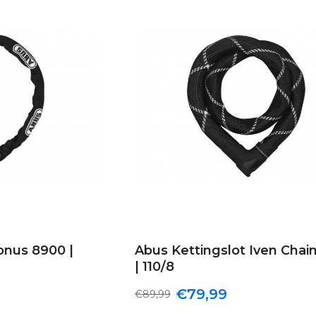
onus 8900 |
Abus Kettingslot Iven Chai
| 110/8
€79,99
€89,99