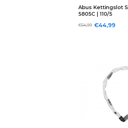
Abus Kettingslot 
5805C | 110/5
€44,99
€54,99