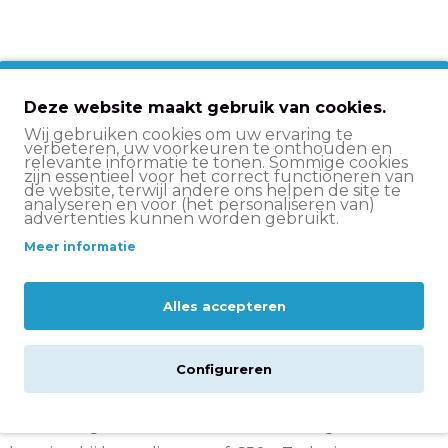
Deze website maakt gebruik van cookies.
Wij gebruiken cookies om uw ervaring te
verbeteren, uw voorkeuren te onthouden en
relevante informatie te tonen. Sommige cookies
zijn essentieel voor het correct functioneren van
Roze
de website, terwijl andere ons helpen de site te
analyseren en voor (het personaliseren van)
advertenties kunnen worden gebruikt.
50 - 55 cm
Meer informatie
220
Alles accepteren
8
Configureren
eldt: vandaag voor
15:00 besteld
is de volgende