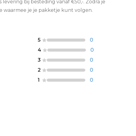
is levering bij besteding vanaf €50,-. Zodra je
de waarmee je je pakketje kunt volgen.
5
0
4
0
3
0
2
0
1
0