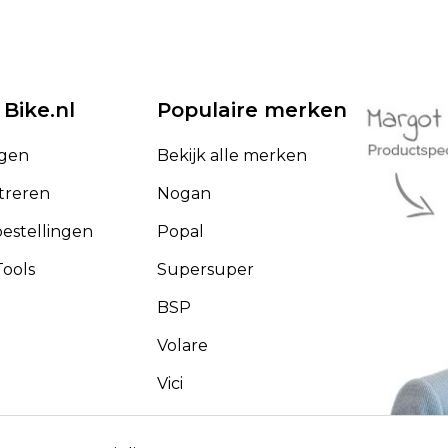
 Bike.nl
Populaire merken
ggen
Bekijk alle merken
treren
Nogan
bestellingen
Popal
ools
Supersuper
BSP
Volare
Vici