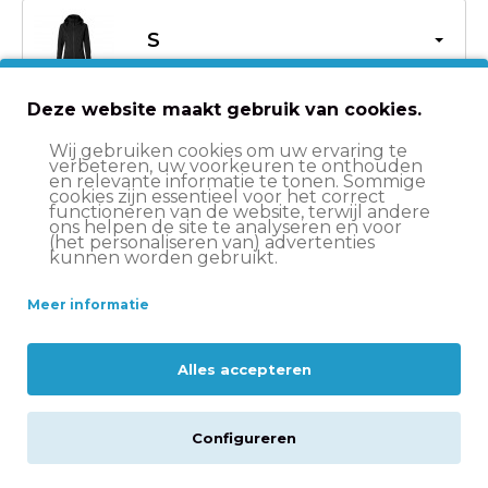
S
Deze website maakt gebruik van cookies.
€109,99
Wij gebruiken cookies om uw ervaring te
verbeteren, uw voorkeuren te onthouden
en relevante informatie te tonen. Sommige
cookies zijn essentieel voor het correct
In winkelwagen
functioneren van de website, terwijl andere
ons helpen de site te analyseren en voor
(het personaliseren van) advertenties
kunnen worden gebruikt.
Meer informatie
Voor- en nadelen
Instelbare capuchon, ook in combinatie met helm
Alles accepteren
Wind- en waterdicht en ademend: T-Fabric
10.000 WP en 10.000 MVP
Configureren
Speciaal ontwikkeld voor woon-werk fietsritten
dankzij voorgevormde en getailleerde snit