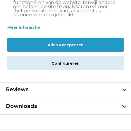
functioneren van de website, terwijl andere
ons helpen de site te analyseren en voor
Voor- en nadelen
(het personaliseren van) advertenties
kunnen worden gebruikt.
Beschermt tegen roestvorming
Meer informatie
Beschrijving
Alles accepteren
Specificaties
Configureren
Levering
Reviews
Downloads