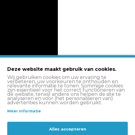
Deze website maakt gebruik van cookies.
Wij gebruiken cookies om uw ervaring te
verbeteren, uw voorkeuren te onthouden en
relevante informatie te tonen. Sommige cookies
zijn essentieel voor het correct functioneren van
de website, terwijl andere ons helpen de site te
analyseren en voor (het personaliseren van)
advertenties kunnen worden gebruikt.
Meer informatie
Alles accepteren