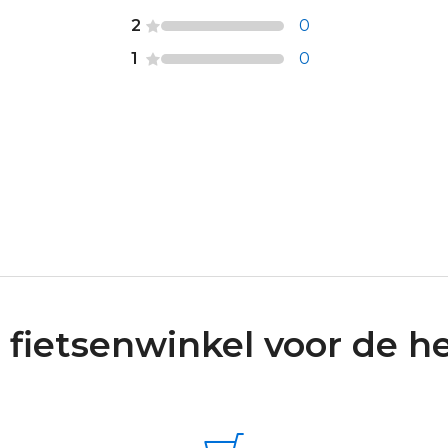
2
0
1
0
 fietsenwinkel voor de he