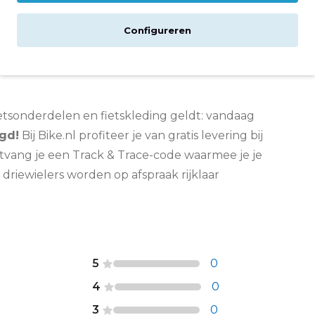
Configureren
250 ml
 fietsonderdelen en fietskleding geldt: vandaag
gd!
Bij Bike.nl profiteer je van gratis levering bij
ontvang je een Track & Trace-code waarmee je je
 driewielers worden op afspraak rijklaar
5
0
4
0
3
0