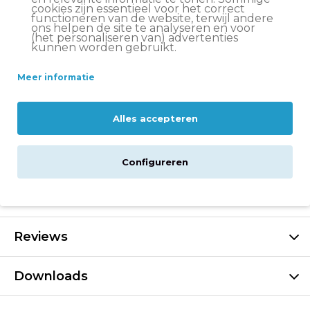
cookies zijn essentieel voor het correct
Voor- en nadelen
functioneren van de website, terwijl andere
ons helpen de site te analyseren en voor
(het personaliseren van) advertenties
kunnen worden gebruikt.
Stoot vuil af
Makkelijk te reinigen na gebruik
Meer informatie
Beschrijving
Alles accepteren
Specificaties
Configureren
Levering
Reviews
Downloads