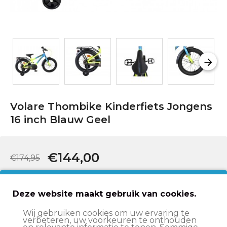
Volare Thombike Kinderfiets Jongens
16 inch Blauw Geel
€144,00
€174,95
In winkelwagen
Deze website maakt gebruik van cookies.
Wij gebruiken cookies om uw ervaring te
verbeteren, uw voorkeuren te onthouden
Op werkdagen voor 15:00 besteld
, volgende werkdag