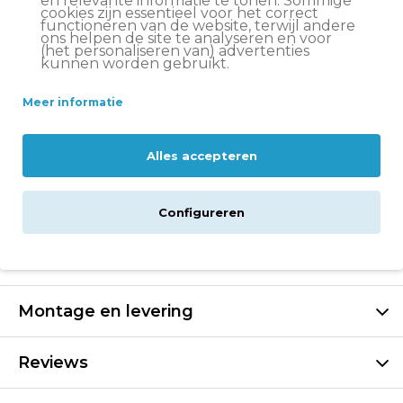
en relevante informatie te tonen. Sommige
in huis*
cookies zijn essentieel voor het correct
functioneren van de website, terwijl andere
Let op:
op vrijdag voor 11:00 uur besteld = volgende
ons helpen de site te analyseren en voor
werkdag in huis
(het personaliseren van) advertenties
kunnen worden gebruikt.
Altijd
scherp geprijsd
Meer informatie
14 dagen
bedenktijd
Groot assortiment
Volare fietsen
Alles accepteren
Beschrijving
Configureren
Specificaties
Montage en levering
Reviews