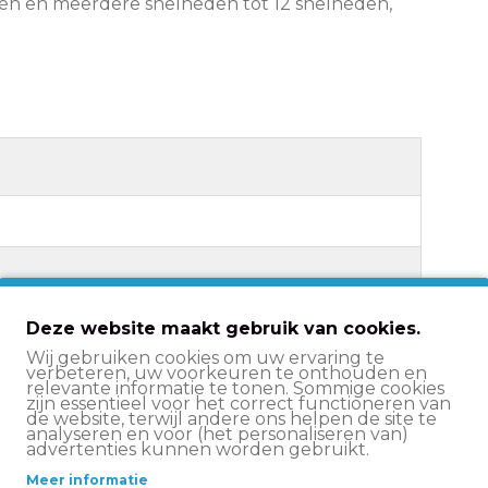
én en meerdere snelheden tot 12 snelheden,
utel T25, spaaksleutels 14G/15G,
Deze website maakt gebruik van cookies.
aak, schroevendraaiers #2 kruiskop/platte
Wij gebruiken cookies om uw ervaring te
sopener, pedaalsleutel Mini, gekarteld
verbeteren, uw voorkeuren te onthouden en
relevante informatie te tonen. Sommige cookies
 inbussleutels 2-L / 2.5 / 3 / 4 / 5 / 6 / 8 / 10
zijn essentieel voor het correct functioneren van
de website, terwijl andere ons helpen de site te
ssleutel 9 mm, kettinggereedschap, twee
analyseren en voor (het personaliseren van)
chters geïntegreerd in body, mes, open
advertenties kunnen worden gebruikt.
8 / 10 / 15 mm
Meer informatie