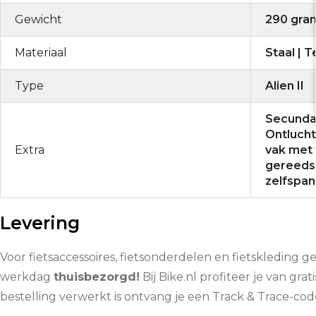
Gewicht
290 gra
Materiaal
Staal | 
Type
Alien II
Secundai
Ontluch
Extra
vak met
gereeds
zelfspa
Levering
Voor fietsaccessoires, fietsonderdelen en fietskleding g
werkdag
thuisbezorgd!
Bij Bike.nl profiteer je van grat
bestelling verwerkt is ontvang je een Track & Trace-co