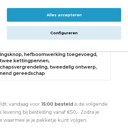
m
Alles accepteren
Technische kwaliteit polymeer
Configureren
re kettingschakel, kettingpenbreker
tingsknop, hefboomwerking toegevoegd,
 twee kettingpennen,
chapsvergrendeling, tweedelig ontwerp,
nnend gereedschap
eldt: vandaag voor
15:00 besteld
is de volgende
is levering bij besteding vanaf €50,-. Zodra je
de waarmee je je pakketje kunt volgen.