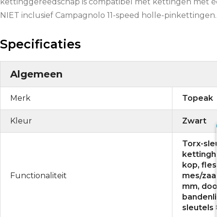
kettinggereedschap is compatibel met kettingen met é
NIET inclusief Campagnolo 11-speed holle-pinkettingen.
Specificaties
Algemeen
Merk
Topeak
Kleur
Zwart
Torx-sle
kettingh
kop, fle
Functionaliteit
mes/zaag,
mm, doo
bandenli
sleutels 