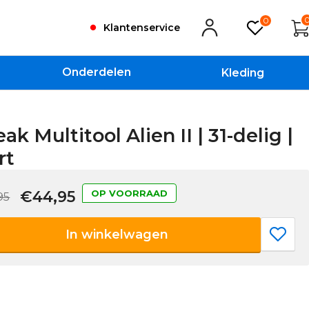
0
Klantenservice
Onderdelen
Kleding
ak Multitool Alien II | 31-delig |
rt
€44,95
OP VOORRAAD
95
In winkelwagen