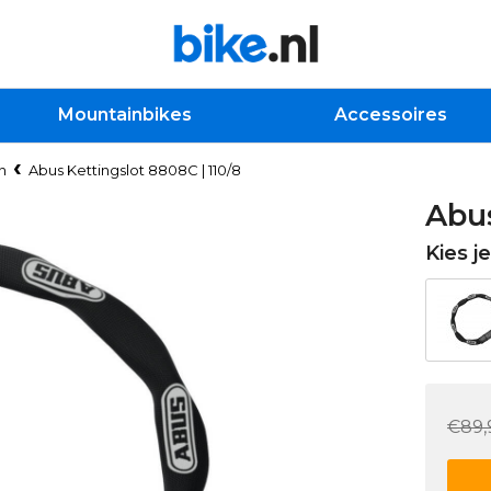
Mountainbikes
Accessoires
n
Abus Kettingslot 8808C | 110/8
Abus
Kies j
€89,