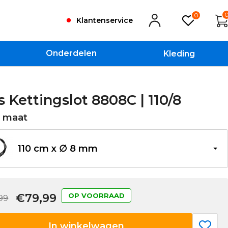
0
Klantenservice
Onderdelen
Kleding
 Kettingslot 8808C | 110/8
e maat
110 cm x ∅ 8 mm
€79,99
OP VOORRAAD
99
In winkelwagen