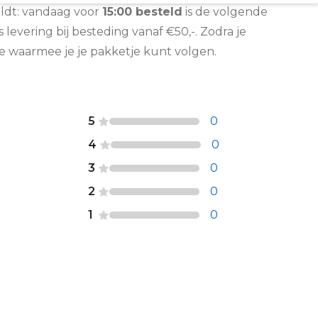
eldt: vandaag voor
15:00 besteld
is de volgende
is levering bij besteding vanaf €50,-. Zodra je
de waarmee je je pakketje kunt volgen.
5
0
4
0
3
0
2
0
1
0