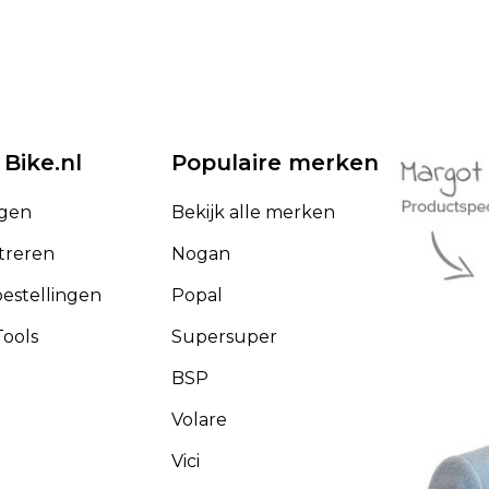
 Bike.nl
Populaire merken
ggen
Bekijk alle merken
treren
Nogan
bestellingen
Popal
ools
Supersuper
BSP
Volare
Vici