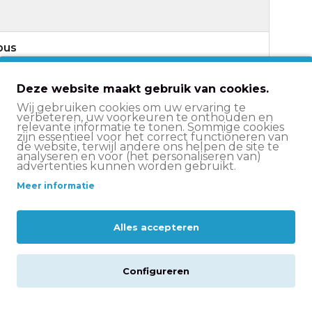
bus
wart
Deze website maakt gebruik van cookies.
Wij gebruiken cookies om uw ervaring te
766 gram
verbeteren, uw voorkeuren te onthouden en
relevante informatie te tonen. Sommige cookies
zijn essentieel voor het correct functioneren van
808C
de website, terwijl andere ons helpen de site te
analyseren en voor (het personaliseren van)
advertenties kunnen worden gebruikt.
curity level: 9
Meer informatie
Alles accepteren
jferslot
Configureren