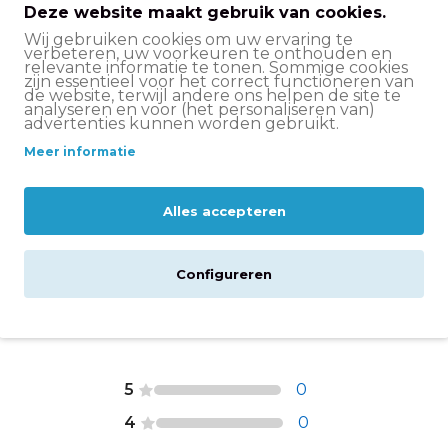
Deze website maakt gebruik van cookies.
Geen ART
Wij gebruiken cookies om uw ervaring te
verbeteren, uw voorkeuren te onthouden en
relevante informatie te tonen. Sommige cookies
zijn essentieel voor het correct functioneren van
de website, terwijl andere ons helpen de site te
analyseren en voor (het personaliseren van)
advertenties kunnen worden gebruikt.
ijferslot
Meer informatie
Alles accepteren
eldt: vandaag voor
15:00 besteld
is de volgende
is levering bij besteding vanaf €50,-. Zodra je
Configureren
de waarmee je je pakketje kunt volgen.
5
0
4
0