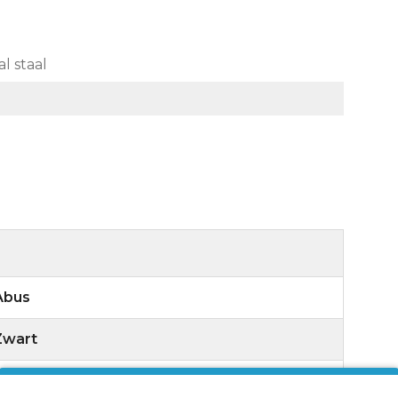
l staal
Abus
Zwart
485 gram