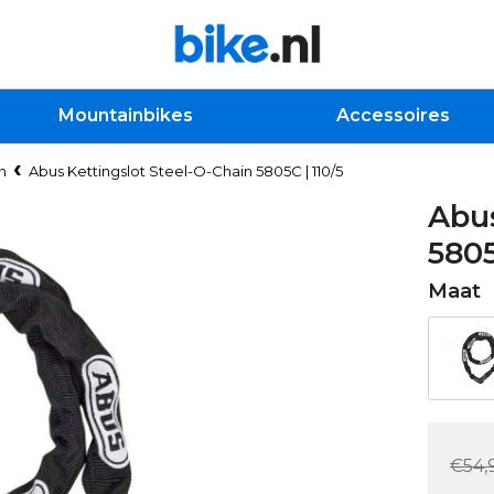
Mountainbikes
Accessoires
n
Abus Kettingslot Steel-O-Chain 5805C | 110/5
Abus
5805
Maat
€54,