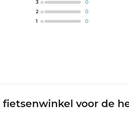
3
0
2
0
1
0
 fietsenwinkel voor de he