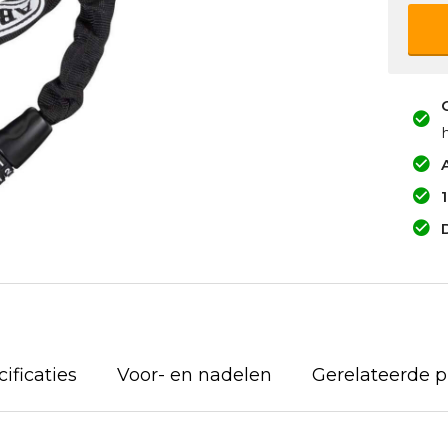
A
ificaties
Voor- en nadelen
Gerelateerde 