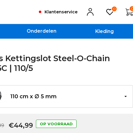
0
Klantenservice
Onderdelen
Kleding
 Kettingslot Steel-O-Chain
C | 110/5
110 cm x ∅ 5 mm
€44,99
OP VOORRAAD
99