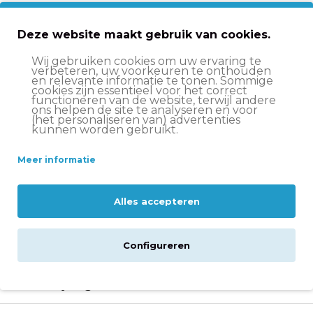
Op werkdagen voor 15:00 besteld
, volgende werkdag
in huis
Deze website maakt gebruik van cookies.
Altijd
scherp geprijsd
14 dagen
bedenktijd
Wij gebruiken cookies om uw ervaring te
verbeteren, uw voorkeuren te onthouden
en relevante informatie te tonen. Sommige
Deskundige
klantenservice
cookies zijn essentieel voor het correct
functioneren van de website, terwijl andere
ons helpen de site te analyseren en voor
(het personaliseren van) advertenties
Voor- en nadelen
kunnen worden gebruikt.
Lichtgewicht vouwslot
Meer informatie
De staven en de behuizing zijn gemaakt van
bijzonder lichte materialen en staallegeringen
Alles accepteren
Speciaal stalen ontwerp, met kunststof behuizing
in bijpassende kleur om lakschade te voorkomen
Configureren
Beschrijving