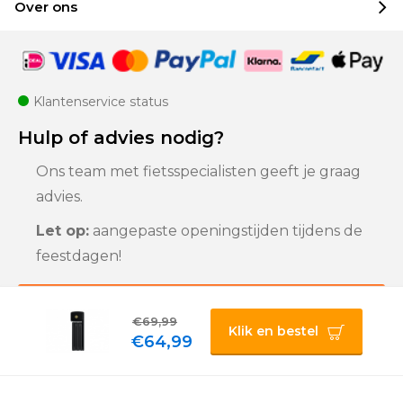
Over ons
Klantenservice status
Hulp of advies nodig?
Ons team met fietsspecialisten geeft je graag
advies.
Let op:
aangepaste openingstijden tijdens de
feestdagen!
Klantenservice
€69,99
Klik en bestel
€64,99
Privacybeleid |
Algemene voorwaarden |
Sitemap
© 2025 Bigline B.V.