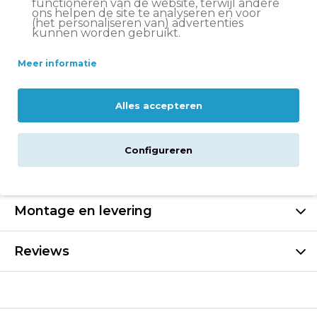
functioneren van de website, terwijl andere
ons helpen de site te analyseren en voor
Ruim assortiment kwaliteitsfietsen
van Loekie en
(het personaliseren van) advertenties
Alpina
kunnen worden gebruikt.
14 dagen
bedenktijd
Meer informatie
Deskundige
klantenservice
Alles accepteren
Beschrijving
Configureren
Specificaties
Montage en levering
Reviews