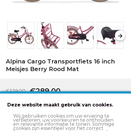
Alpina Cargo Transportfiets 16 inch
Meisjes Berry Rood Mat
€289,00
€339,00
Deze website maakt gebruik van cookies.
In winkelwagen
Wij gebruiken cookies om uw ervaring te
verbeteren, uw voorkeuren te onthouden
en relevante informatie te tonen. Sommige
Indien op voorraad, levering binnen
1-2 weken
cookies zijn essentieel voor het correct