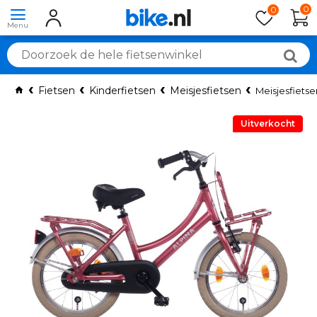
0
0
Fietsen
Kinderfietsen
Meisjesfietsen
Meisjesfietse
Uitverkocht