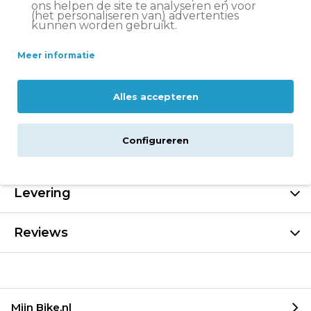
in huis
ons helpen de site te analyseren en voor
(het personaliseren van) advertenties
kunnen worden gebruikt.
Altijd
scherp geprijsd
14 dagen
bedenktijd
Meer informatie
Deskundige
klantenservice
Alles accepteren
Beschrijving
Configureren
Specificaties
Levering
Reviews
Mijn Bike.nl