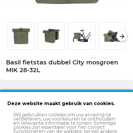
Basil fietstas dubbel City mosgroen
MIK 28-32L
€75,99
€104,99
Deze website maakt gebruik van cookies.
In winkelwagen
Wij gebruiken cookies om uw ervaring te
verbeteren, uw voorkeuren te onthouden
en relevante informatie te tonen. Sommige
cookies zijn essentieel voor het correct
Op werkdagen voor 15:00 besteld
, volgende werkdag
functioneren van de website, terwijl andere