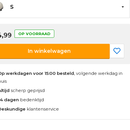
S
4,99
OP VOORRAAD
In winkelwagen
Op werkdagen voor 15:00 besteld
, volgende werkdag in
huis
ltijd
scherp geprijsd
14 dagen
bedenktijd
Deskundige
klantenservice