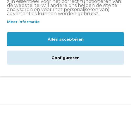
zijn essentieel voor het correct functioneren van
5
0
de website, terwijl andere ons helpen de site te
analyseren en voor (het personaliseren van)
4
0
advertenties kunnen worden gebruikt.
3
0
Meer informatie
2
0
Alles accepteren
1
0
Configureren