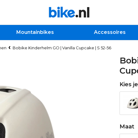
Mountainbikes
Accessoires
men
Bobike Kinderhelm GO | Vanilla Cupcake | S 52-56
Bobi
Cupc
Kies j
Maat