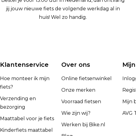
Bestel je voor 15:00 uur in Nederland, dan ontvang
jij jouw nieuwe fiets de volgende werkdag al in
huis! Wel zo handig.
Klantenservice
Over ons
Mijn
Hoe monteer ik mijn
Online fietsenwinkel
Inlo
fiets?
Onze merken
Regis
Verzending en
Voorraad fietsen
Mijn 
bezorging
Wie zijn wij?
AVG T
Maattabel voor je fiets
Werken bij Bike.nl
Kinderfiets maattabel