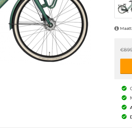
Maatt
€899
A