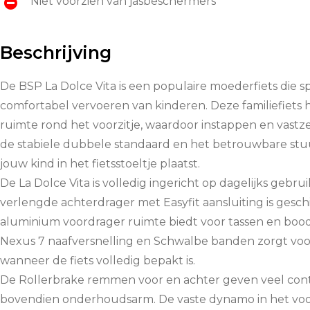
Niet voorzien van jasbeschermers
Beschrijving
De BSP La Dolce Vita is een populaire moederfiets die sp
comfortabel vervoeren van kinderen. Deze familiefiets
ruimte rond het voorzitje, waardoor instappen en vastzet
de stabiele dubbele standaard en het betrouwbare stuurs
jouw kind in het fietsstoeltje plaatst.
De La Dolce Vita is volledig ingericht op dagelijks gebru
verlengde achterdrager met Easyfit aansluiting is geschikt
aluminium voordrager ruimte biedt voor tassen en bo
Nexus 7 naafversnelling en Schwalbe banden zorgt voor 
wanneer de fiets volledig bepakt is.
De Rollerbrake remmen voor en achter geven veel contr
bovendien onderhoudsarm. De vaste dynamo in het voor