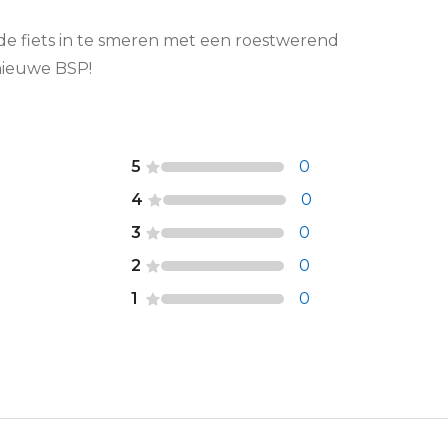
de fiets in te smeren met een roestwerend
 nieuwe BSP!
5
0
4
0
3
0
2
0
1
0