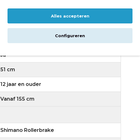
7 versnellingen
Alles accepteren
LED
Configureren
28 inch
Ja
51 cm
12 jaar en ouder
Vanaf 155 cm
Shimano Rollerbrake