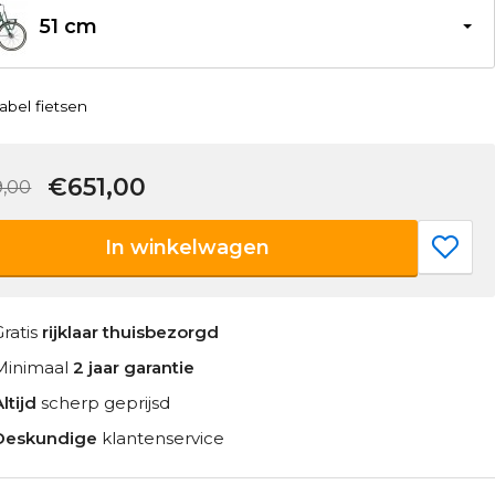
51 cm
abel fietsen
€651,00
,00
In winkelwagen
Gratis
rijklaar thuisbezorgd
Minimaal
2 jaar garantie
ltijd
scherp geprijsd
Deskundige
klantenservice