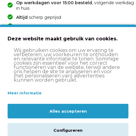
Op werkdagen voor 15:00 besteld
, volgende werkdag
in huis
Altijd
scherp geprijsd
14 dagen
bedenktijd
Deskundige
klantenservice
Deze website maakt gebruik van cookies.
Wij gebruiken cookies om uw ervaring te
verbeteren, uw voorkeuren te onthouden
Specificaties
en relevante informatie te tonen. Sommige
cookies zijn essentieel voor het correct
functioneren van de website, terwijl andere
ons helpen de site te analyseren en voor
Levering
(het personaliseren van) advertenties
kunnen worden gebruikt.
Reviews
Meer informatie
Downloads
Alles accepteren
Gerelateerde producten
Configureren