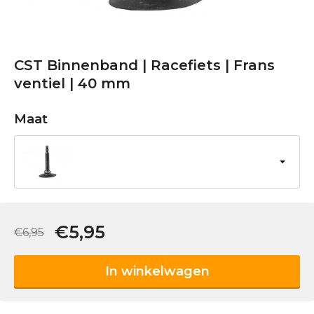
CST Binnenband | Racefiets | Frans
ventiel | 40 mm
Maat
€5,95
€6,95
In winkelwagen