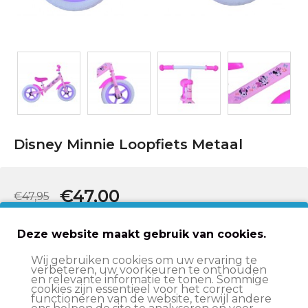
Disney Minnie Loopfiets Metaal
€47,00
€47,95
In winkelwagen
Deze website maakt gebruik van cookies.
Wij gebruiken cookies om uw ervaring te
verbeteren, uw voorkeuren te onthouden
en relevante informatie te tonen. Sommige
Op werkdagen voor 15:00 besteld
, volgende werkdag
cookies zijn essentieel voor het correct
in huis*
functioneren van de website, terwijl andere