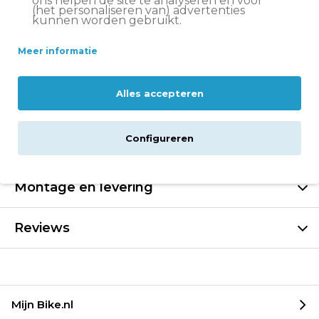
ons helpen de site te analyseren en voor
Let op:
op vrijdag voor 11:00 uur besteld = volgende
(het personaliseren van) advertenties
kunnen worden gebruikt.
werkdag in huis
Altijd
scherp geprijsd
Meer informatie
14 dagen
bedenktijd
Groot assortiment
Volare fietsen
Alles accepteren
Configureren
Specificaties
Montage en levering
Reviews
Mijn Bike.nl