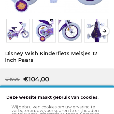
Disney Wish Kinderfiets Meisjes 12
inch Paars
€104,00
€119,99
In winkelwagen
Deze website maakt gebruik van cookies.
Wij gebruiken cookies om uw ervaring te
verbeteren, uw voorkeuren te onthouden
Op werkdagen voor 15:00 besteld
, volgende werkdag