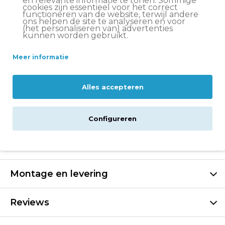
en relevante informatie te tonen. Sommige
in huis*
cookies zijn essentieel voor het correct
functioneren van de website, terwijl andere
Let op:
op vrijdag voor 11:00 uur besteld = volgende
ons helpen de site te analyseren en voor
werkdag in huis
(het personaliseren van) advertenties
kunnen worden gebruikt.
Altijd
scherp geprijsd
Meer informatie
14 dagen
bedenktijd
Groot assortiment
Volare fietsen
Alles accepteren
Beschrijving
Configureren
Specificaties
Montage en levering
Reviews