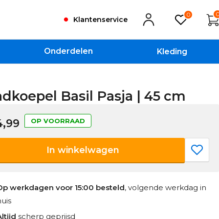
0
Klantenservice
Onderdelen
Kleding
dkoepel Basil Pasja | 45 cm
4,99
OP VOORRAAD
In winkelwagen
Op werkdagen voor 15:00 besteld
, volgende werkdag in
huis
ltijd
scherp geprijsd