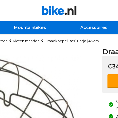
Mountainbikes
Accessoires
tten
Rieten manden
Draadkoepel Basil Pasja | 45 cm
Draa
€3
A