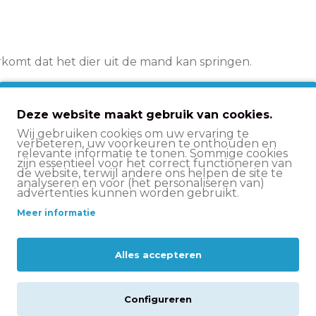
komt dat het dier uit de mand kan springen.
Deze website maakt gebruik van cookies.
eldt: vandaag voor
15:00 besteld
is de volgende
Wij gebruiken cookies om uw ervaring te
verbeteren, uw voorkeuren te onthouden en
is levering bij besteding vanaf €50,-. Zodra je
relevante informatie te tonen. Sommige cookies
zijn essentieel voor het correct functioneren van
de waarmee je je pakketje kunt volgen.
de website, terwijl andere ons helpen de site te
analyseren en voor (het personaliseren van)
advertenties kunnen worden gebruikt.
Meer informatie
5
0
Alles accepteren
4
0
3
0
Configureren
2
0