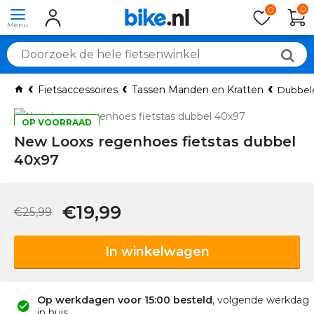
0
0
Fietsaccessoires
Tassen Manden en Kratten
Dubbele
OP VOORRAAD
New Looxs regenhoes fietstas dubbel
40x97
€19,99
€25,99
In winkelwagen
Op werkdagen voor 15:00 besteld
, volgende werkdag
in huis