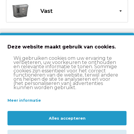
Vast
€28,95
€30,95
Deze website maakt gebruik van cookies.
In winkelwagen
Wij gebruiken cookies om uw ervaring te
verbeteren, uw voorkeuren te onthouden
en relevante informatie te tonen. Sommige
cookies zijn essentieel voor het correct
functioneren van de website, terwijl andere
Op werkdagen voor 15:00 besteld
, volgende werkdag
ons helpen de site te analyseren en voor
(het personaliseren van) advertenties
in huis
kunnen worden gebruikt.
Altijd
scherp geprijsd
Meer informatie
14 dagen
bedenktijd
Deskundige
klantenservice
Alles accepteren
Voor- en nadelen