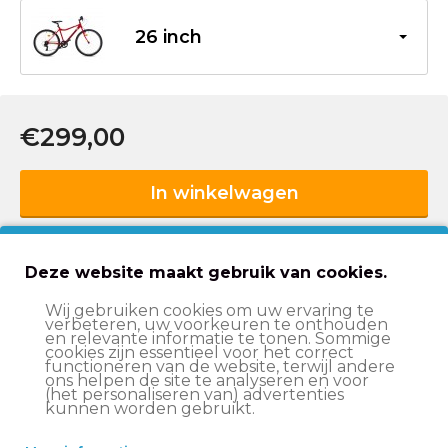
26 inch
€299,00
In winkelwagen
Op werkdagen voor 15:00 uur besteld
, volgende
Deze website maakt gebruik van cookies.
werkdag in huis*
Wij gebruiken cookies om uw ervaring te
Advies nodig?
Vraag het onze klantenservice!
verbeteren, uw voorkeuren te onthouden
en relevante informatie te tonen. Sommige
Ruim aanbod fietsen
voor jong en oud!
cookies zijn essentieel voor het correct
functioneren van de website, terwijl andere
2 jaar garantie
op onze producten
ons helpen de site te analyseren en voor
(het personaliseren van) advertenties
kunnen worden gebruikt.