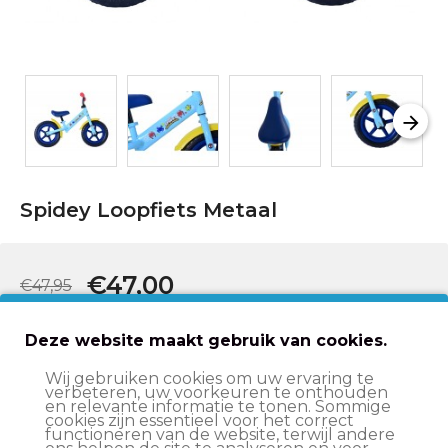
Spidey Loopfiets Metaal
€47,00
€47,95
In winkelwagen
Deze website maakt gebruik van cookies.
Wij gebruiken cookies om uw ervaring te
verbeteren, uw voorkeuren te onthouden
en relevante informatie te tonen. Sommige
Op werkdagen voor 15:00 besteld
, volgende werkdag
cookies zijn essentieel voor het correct
in huis*
functioneren van de website, terwijl andere