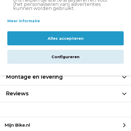
ons helpen de site te analyseren en voor
Let op:
op vrijdag voor 11:00 uur besteld = volgende
(het personaliseren van) advertenties
kunnen worden gebruikt.
werkdag in huis
Altijd
scherp geprijsd
Meer informatie
14 dagen
bedenktijd
Groot assortiment
Volare fietsen
Alles accepteren
Configureren
Specificaties
Montage en levering
Reviews
Mijn Bike.nl