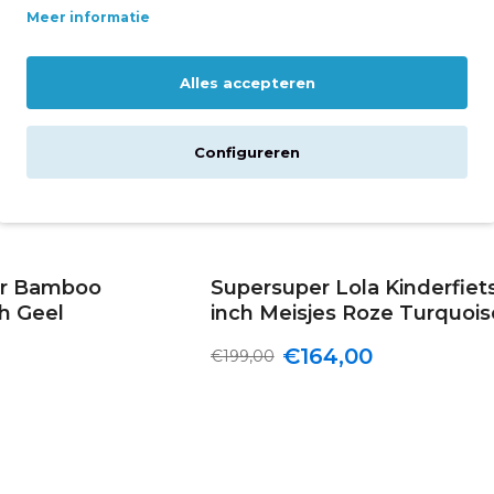
Meer informatie
Alles accepteren
Configureren
er Bamboo
Supersuper Lola Kinderfiet
ch Geel
inch Meisjes Roze Turquois
€164,00
€199,00