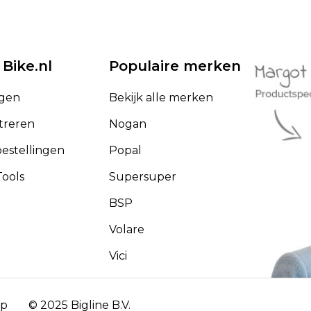
 Bike.nl
Populaire merken
ggen
Bekijk alle merken
treren
Nogan
bestellingen
Popal
ools
Supersuper
BSP
Volare
Vici
ap
© 2025 Bigline B.V.