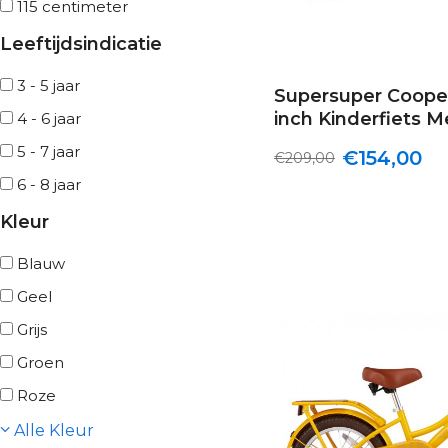
115 centimeter
Leeftijdsindicatie
3 - 5 jaar
Supersuper Coope
inch Kinderfiets M
4 - 6 jaar
5 - 7 jaar
€154,00
€209,00
6 - 8 jaar
Kleur
Blauw
Geel
Grijs
Groen
Roze
Alle Kleur