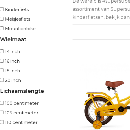
De wereld is #supersuper
assortiment van Supersu
Kinderfiets
kinderfietsen, bekijk da
Meisjesfiets
Mountainbike
Wielmaat
14 inch
16 inch
18 inch
20 inch
Lichaamslengte
100 centimeter
105 centimeter
110 centimeter