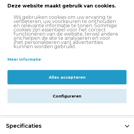
Deze website maakt gebruik van cookies.
Voor- en nadelen
Wij gebruiken cookies om uw ervaring te
verbeteren, uw voorkeuren te onthouden
Vrolijke kleuren met bloemetjesmotief
en relevante informatie te tonen. Sommige
cookies zijn essentieel voor het correct
functioneren van de website, terwijl andere
Uitgevoerd met bamboehouten elementen
ons helpen de site te analyseren en voor
(het personaliseren van) advertenties
Uitgevoerd met bamboehouten elementen
kunnen worden gebruikt.
Perfect om te leren fietsen!
Meer informatie
Met terugtraprem en V-brake handrem
Alles accepteren
Veilige reflectoren en fietsbel
Dit fietsje heeft geen slot
Configureren
Beschrijving
Specificaties