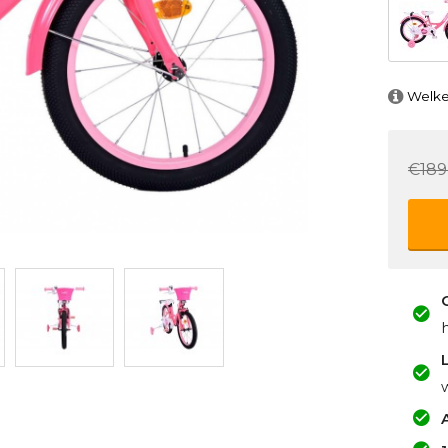
Welke
€189
A