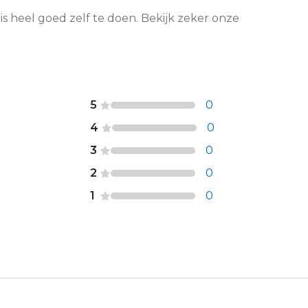
 is heel goed zelf te doen. Bekijk zeker onze
5
0
4
0
3
0
2
0
1
0