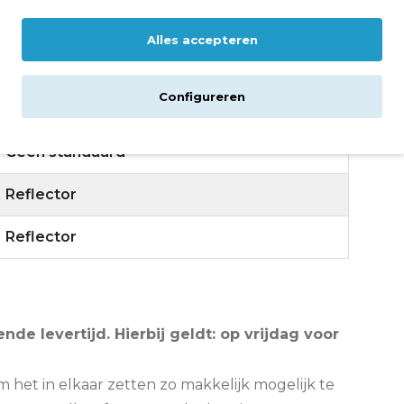
V-brake
Alles accepteren
Ja
Configureren
Geen slot
Geen standaard
Reflector
Reflector
nde levertijd. Hierbij geldt: op vrijdag voor
m het in elkaar zetten zo makkelijk mogelijk te