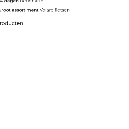
14 dagen
bedenktijd
Groot assortiment
Volare fietsen
producten