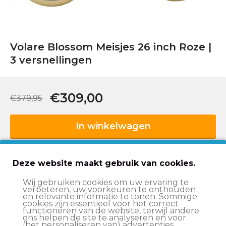
Volare Blossom Meisjes 26 inch Roze |
3 versnellingen
€309,00
€379,95
In winkelwagen
Op werkdagen voor 15:00 besteld
, volgende werkdag
Deze website maakt gebruik van cookies.
in huis*
Wij gebruiken cookies om uw ervaring te
Let op:
op vrijdag voor 11:00 uur besteld = volgende
verbeteren, uw voorkeuren te onthouden
werkdag in huis
en relevante informatie te tonen. Sommige
cookies zijn essentieel voor het correct
Altijd
scherp geprijsd
functioneren van de website, terwijl andere
ons helpen de site te analyseren en voor
(het personaliseren van) advertenties
14 dagen
bedenktijd