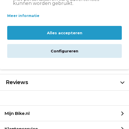
kunnen worden gebruikt.
Groot assortiment
Volare fietsen
Meer informatie
Beschrijving
Alles accepteren
Specificaties
Configureren
Montage en levering
Reviews
Mijn Bike.nl
Klantenservice