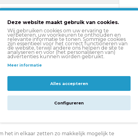
Geen
Deze website maakt gebruik van cookies.
Geen rem
Wij gebruiken cookies om uw ervaring te
verbeteren, uw voorkeuren te onthouden en
relevante informatie te tonen. Sommige cookies
Geen
zijn essentieel voor het correct functioneren van
de website, terwijl andere ons helpen de site te
analyseren en voor (het personaliseren van)
Geen verlichting
advertenties kunnen worden gebruikt.
Meer informatie
Geen verlichting
Geen
Alles accepteren
Configureren
nde levertijd. Hierbij geldt: op vrijdag voor
m het in elkaar zetten zo makkelijk mogelijk te