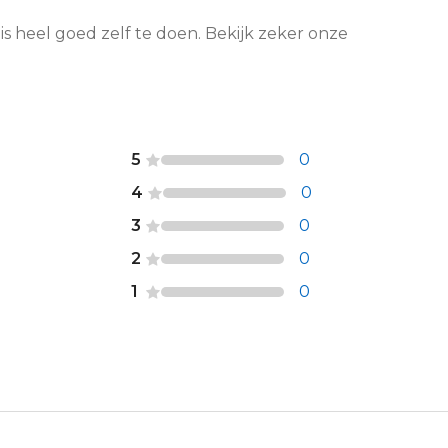
 is heel goed zelf te doen. Bekijk zeker onze
5
0
4
0
3
0
2
0
1
0