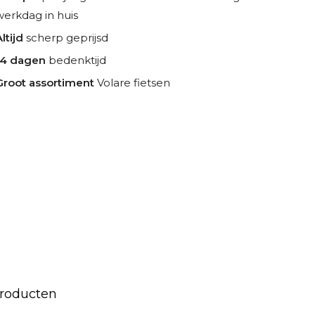
werkdag in huis
ltijd
scherp geprijsd
14 dagen
bedenktijd
Groot assortiment
Volare fietsen
producten