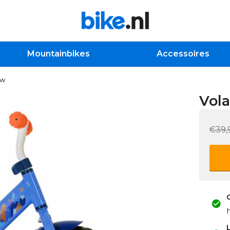
Mountainbikes
Accessoires
uw
Vola
€39,