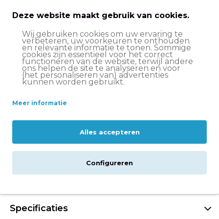
€114,00
€139,95
Deze website maakt gebruik van cookies.
In winkelwagen
Wij gebruiken cookies om uw ervaring te
verbeteren, uw voorkeuren te onthouden
en relevante informatie te tonen. Sommige
cookies zijn essentieel voor het correct
functioneren van de website, terwijl andere
Op werkdagen voor 15:00 besteld
, volgende werkdag
ons helpen de site te analyseren en voor
in huis*
(het personaliseren van) advertenties
kunnen worden gebruikt.
Let op:
op vrijdag voor 11:00 uur besteld = volgende
werkdag in huis
Meer informatie
Altijd
scherp geprijsd
14 dagen
bedenktijd
Alles accepteren
Groot assortiment
Volare fietsen
Configureren
Beschrijving
Specificaties