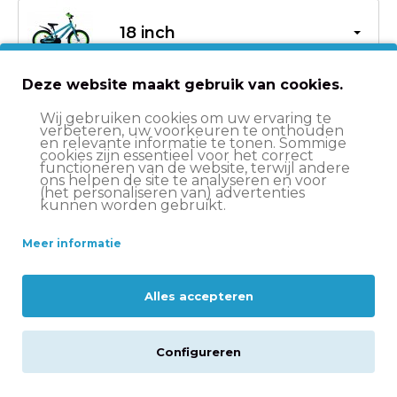
18 inch
Deze website maakt gebruik van cookies.
Welke maat moet ik kiezen? (Kinderfietsen)
Wij gebruiken cookies om uw ervaring te
verbeteren, uw voorkeuren te onthouden
en relevante informatie te tonen. Sommige
cookies zijn essentieel voor het correct
€149,00
€179,95
functioneren van de website, terwijl andere
ons helpen de site te analyseren en voor
(het personaliseren van) advertenties
kunnen worden gebruikt.
In winkelwagen
Meer informatie
Op werkdagen voor 15:00 besteld
, volgende werkdag
in huis*
Alles accepteren
Let op:
op vrijdag voor 11:00 uur besteld = volgende
werkdag in huis
Configureren
Altijd
scherp geprijsd
14 dagen
bedenktijd