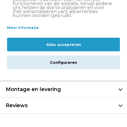
functioneren van de website, terwijl andere
Op werkdagen voor 15:00 besteld
, volgende werkdag
ons helpen de site te analyseren en voor
in huis*
(het personaliseren van) advertenties
kunnen worden gebruikt.
Let op:
op vrijdag voor 11:00 uur besteld = volgende
werkdag in huis
Meer informatie
Altijd
scherp geprijsd
14 dagen
bedenktijd
Alles accepteren
Groot assortiment
Volare fietsen
Configureren
Specificaties
Montage en levering
Reviews