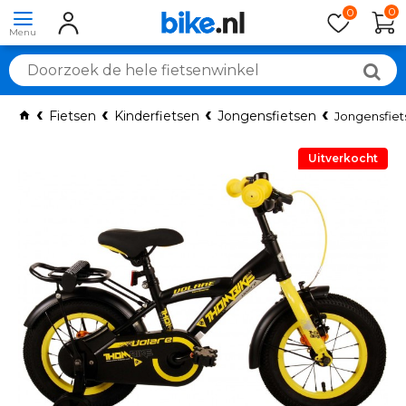
0
0
Fietsen
Kinderfietsen
Jongensfietsen
Jongensfiets
Uitverkocht