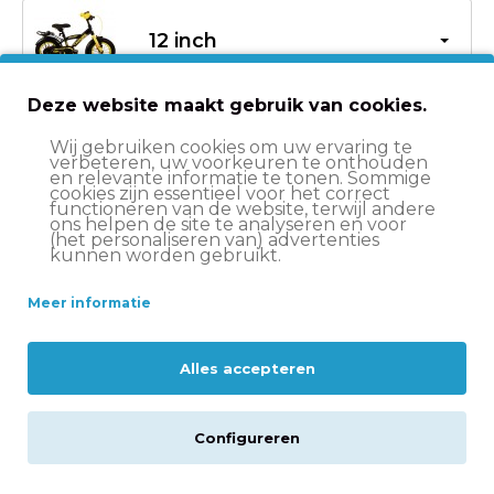
12 inch
Deze website maakt gebruik van cookies.
Welke maat moet ik kiezen? (Kinderfietsen)
Wij gebruiken cookies om uw ervaring te
verbeteren, uw voorkeuren te onthouden
en relevante informatie te tonen. Sommige
cookies zijn essentieel voor het correct
€115,00
€139,95
functioneren van de website, terwijl andere
ons helpen de site te analyseren en voor
(het personaliseren van) advertenties
kunnen worden gebruikt.
In winkelwagen
Meer informatie
Op werkdagen voor 15:00 besteld
, volgende werkdag
in huis*
Alles accepteren
Let op:
op vrijdag voor 11:00 uur besteld = volgende
werkdag in huis
Configureren
Altijd
scherp geprijsd
14 dagen
bedenktijd