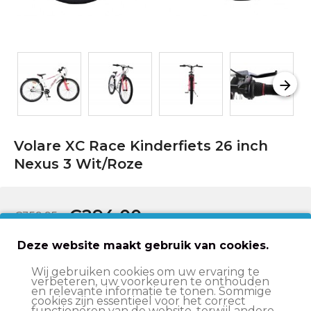
Volare XC Race Kinderfiets 26 inch
Nexus 3 Wit/Roze
€294,00
€359,95
Deze website maakt gebruik van cookies.
In winkelwagen
Wij gebruiken cookies om uw ervaring te
verbeteren, uw voorkeuren te onthouden
en relevante informatie te tonen. Sommige
cookies zijn essentieel voor het correct
Op werkdagen voor 15:00 besteld
, volgende werkdag
functioneren van de website, terwijl andere