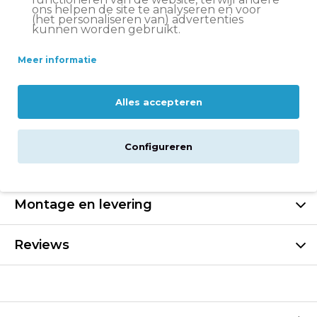
in huis*
ons helpen de site te analyseren en voor
(het personaliseren van) advertenties
Let op:
op vrijdag voor 11:00 uur besteld = volgende
kunnen worden gebruikt.
werkdag in huis
Altijd
scherp geprijsd
Meer informatie
14 dagen
bedenktijd
Groot assortiment
Volare fietsen
Alles accepteren
Configureren
Specificaties
Montage en levering
Reviews