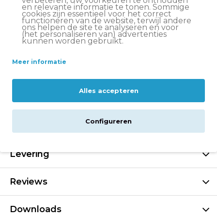
verbeteren, uw voorkeuren te onthouden
Op werkdagen voor 15:00 besteld
, volgende werkdag
en relevante informatie te tonen. Sommige
in huis
cookies zijn essentieel voor het correct
functioneren van de website, terwijl andere
ons helpen de site te analyseren en voor
Altijd
scherp geprijsd
(het personaliseren van) advertenties
kunnen worden gebruikt.
14 dagen
bedenktijd
Deskundige
klantenservice
Meer informatie
Alles accepteren
Beschrijving
Configureren
Specificaties
Levering
Reviews
Downloads