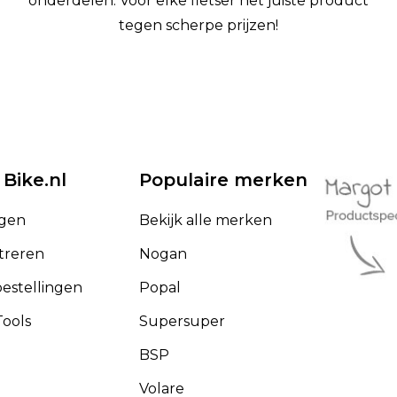
onderdelen. Voor elke fietser het juiste product
tegen scherpe prijzen!
 Bike.nl
Populaire merken
ggen
Bekijk alle merken
treren
Nogan
bestellingen
Popal
ools
Supersuper
BSP
Volare