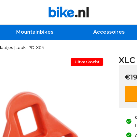
Mountainbikes
Accessoires
aatjes | Look | PD-X04
XLC 
Uitverkocht
€19
A