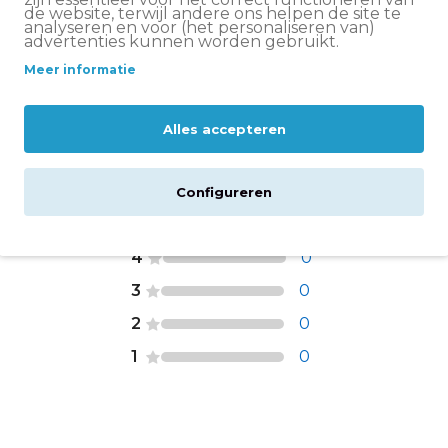
de website, terwijl andere ons helpen de site te
 fietsonderdelen en fietskleding geldt: vandaag
analyseren en voor (het personaliseren van)
advertenties kunnen worden gebruikt.
gd!
Bij Bike.nl profiteer je van gratis levering bij
ontvang je een Track & Trace-code waarmee je je
Meer informatie
 driewielers worden op afspraak rijklaar
Alles accepteren
Configureren
5
0
4
0
3
0
2
0
1
0