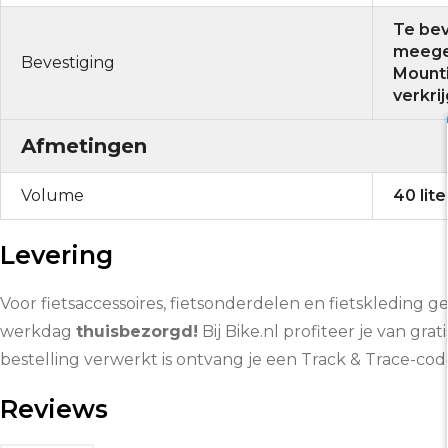
Te bev
meegel
Bevestiging
Mounti
verkri
Afmetingen
Volume
40 lite
Levering
Voor fietsaccessoires, fietsonderdelen en fietskleding g
werkdag
thuisbezorgd!
Bij Bike.nl profiteer je van grat
bestelling verwerkt is ontvang je een Track & Trace-co
Reviews