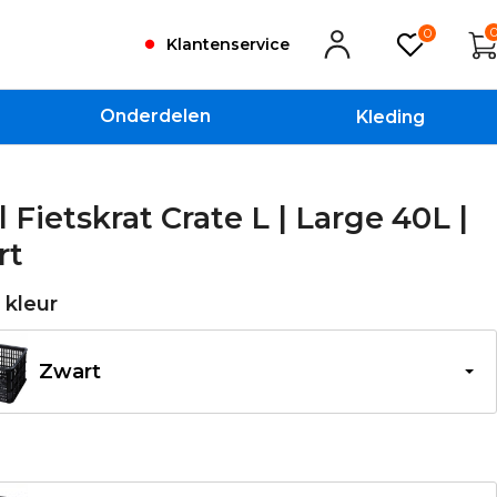
0
Klantenservice
Onderdelen
Kleding
l Fietskrat Crate L | Large 40L |
rt
e kleur
Zwart