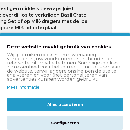
estigen middels tiewraps (niet
everd), los te verkrijgen Basil Crate
ng Set of op MIK-dragers met de los
jgbare MIK-adapterplaat
Deze website maakt gebruik van cookies.
Wij gebruiken cookies om uw ervaring te
r
verbeteren, uw voorkeuren te onthouden en
relevante informatie te tonen. Sommige cookies
zijn essentieel voor het correct functioneren van
de website, terwijl andere ons helpen de site te
analyseren en voor (het personaliseren van)
advertenties kunnen worden gebruikt.
Meer informatie
eldt: vandaag voor
15:00 besteld
is de volgende
is levering bij besteding vanaf €50,-. Zodra je
de waarmee je je pakketje kunt volgen.
Alles accepteren
Configureren