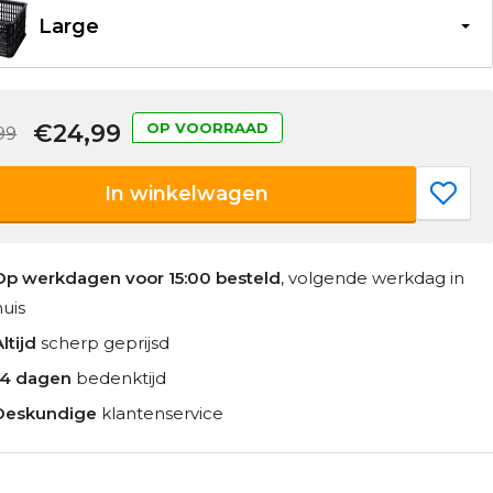
Large
€24,99
OP VOORRAAD
99
In winkelwagen
Op werkdagen voor 15:00 besteld
, volgende werkdag in
huis
ltijd
scherp geprijsd
14 dagen
bedenktijd
Deskundige
klantenservice