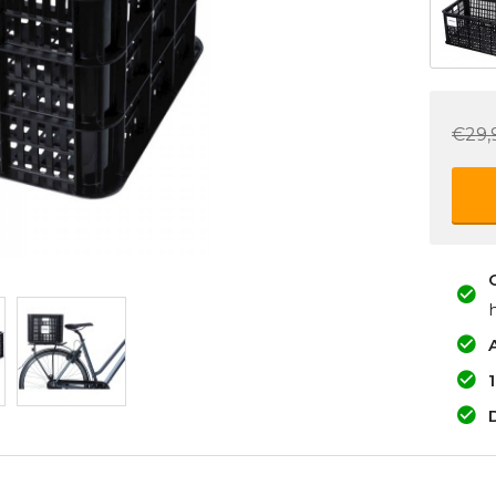
€29,
A