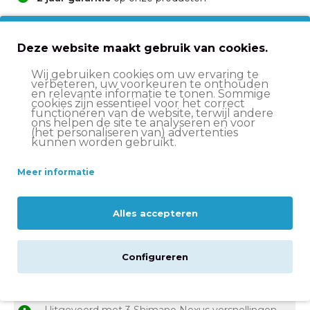
*Voor deze fiets geldt een
levertijd van 2-3
werkdagen
. Dit vanwege de levering met een
Deze website maakt gebruik van cookies.
gespecialiseerde koerier.
Wij gebruiken cookies om uw ervaring te
verbeteren, uw voorkeuren te onthouden
en relevante informatie te tonen. Sommige
cookies zijn essentieel voor het correct
functioneren van de website, terwijl andere
Voor- en nadelen
ons helpen de site te analyseren en voor
(het personaliseren van) advertenties
kunnen worden gebruikt.
Hoge kwaliteit duurzaam aluminium frame
De Popal Daily Dutch Prestige nog verder
Meer informatie
verbeterd
Fijne rechte zithouding en Selle Royal
Alles accepteren
comfortzadel
Terugtraprem en krachtige Shimano Rollerbrake
Configureren
voorrem
Stevige dubbelpoot standaard en stuurslot