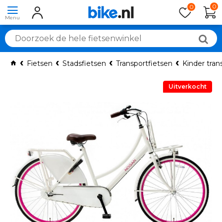
0
0
Fietsen
Stadsfietsen
Transportfietsen
Kinder tran
Uitverkocht