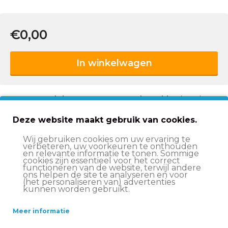
€0,00
In winkelwagen
Op werkdagen voor 15:00 uur besteld
, volgende
werkdag in huis*
Deze website maakt gebruik van cookies.
Advies nodig?
Vraag het onze klantenservice!
Ruim aanbod fietsen
voor jong en oud!
Wij gebruiken cookies om uw ervaring te
verbeteren, uw voorkeuren te onthouden
en relevante informatie te tonen. Sommige
2 jaar garantie
op onze producten
cookies zijn essentieel voor het correct
functioneren van de website, terwijl andere
ons helpen de site te analyseren en voor
(het personaliseren van) advertenties
Voor- en nadelen
kunnen worden gebruikt.
Trendy transportfiets met Shimano Nexus 3
Meer informatie
versnellingen