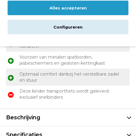
Hoge kwaliteit aluminium voordrager voor
Alles accepteren
montage van een fietskrat
LED batterijverlichting en reflectoren zodat je
Configureren
dochter altijd zichtbaar is
Veilig remmen dankzij de terugtraprem én een
handrem
Voorzien van metalen spatborden,
jasbeschermers en gesloten kettingkast
Optimaal comfort dankzij het verstelbare zadel
en stuur
Deze kinder transportfiets wordt geleverd
exclusief snelbinders
Beschrijving
Specificaties