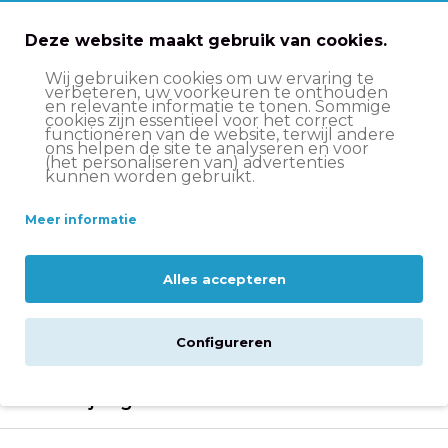
Deze website maakt gebruik van cookies.
Wij gebruiken cookies om uw ervaring te
Voor- en nadelen
verbeteren, uw voorkeuren te onthouden
en relevante informatie te tonen. Sommige
cookies zijn essentieel voor het correct
Een stevig frame van staal met 2 jaar garantie.
functioneren van de website, terwijl andere
ons helpen de site te analyseren en voor
(het personaliseren van) advertenties
3 versnellingen van Shimano Nexus.
kunnen worden gebruikt.
Een hoge kwaliteit, lichtgewicht aluminium
Meer informatie
voordrager om spullen te vervoeren.
Een stevige fiets waar je dagelijks plezier van
hebt.
Alles accepteren
De batterijen van de LED verlichting moeten na
verloop van tijd vervangen worden.
Configureren
Beschrijving