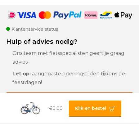
Klantenservice status
Hulp of advies nodig?
Ons team met fietsspecialisten geeft je graag
advies.
Let op:
aangepaste openingstijden tijdens de
feestdagen!
Klantenservice
€0,00
Klik en bestel
Privacybeleid |
Algemene voorwaarden |
Sitemap
© 2025 Bigline B.V.