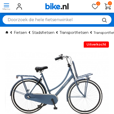
0
0
Fietsen
Stadsfietsen
Transportfietsen
Transportfie
Uitverkocht