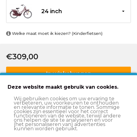
24 inch
Welke maat moet ik kiezen? (Kinderfietsen)
€309,00
In winkelwagen
Deze website maakt gebruik van cookies.
Op werkdagen voor 15:00 uur besteld
, volgende
Wij gebruiken cookies om uw ervaring te
werkdag in huis*
verbeteren, uw voorkeuren te onthouden
en relevante informatie te tonen. Sommige
Advies nodig?
Vraag het onze klantenservice!
cookies zijn essentieel voor het correct
functioneren van de website, terwijl andere
Ruim aanbod fietsen
voor jong en oud!
ons helpen de site te analyseren en voor
(het personaliseren van) advertenties
2 jaar garantie
op onze producten
kunnen worden gebruikt.