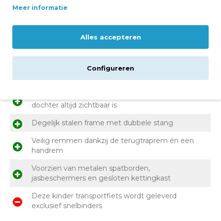
Meer informatie
Voor- en nadelen
Alles accepteren
Optimaal comfort dankzij de rechte zithouding
en het heerlijke zadel
Lichtgewicht aluminium voordrager voor
Configureren
montage van een fietskrat
LED batterijverlichting en reflectoren zodat je
dochter altijd zichtbaar is
Degelijk stalen frame met dubbele stang
Veilig remmen dankzij de terugtraprem én een
handrem
Voorzien van metalen spatborden,
jasbeschermers en gesloten kettingkast
Deze kinder transportfiets wordt geleverd
exclusief snelbinders