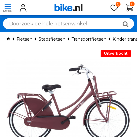
0
0
Fietsen
Stadsfietsen
Transportfietsen
Kinder tran
Uitverkocht