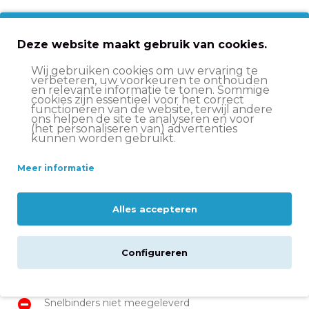
Voor- en nadelen
Deze website maakt gebruik van cookies.
Robuuste en betaalbare aluminium transportfiets
Wij gebruiken cookies om uw ervaring te
verbeteren, uw voorkeuren te onthouden
Ruime voordrager & stevige bagagedrager,
en relevante informatie te tonen. Sommige
cookies zijn essentieel voor het correct
perfect voor school en boodschappen
functioneren van de website, terwijl andere
ons helpen de site te analyseren en voor
Onderhoudsvrije Shimano Nexus 3 versnellingen
(het personaliseren van) advertenties
kunnen worden gebruikt.
Ergonomisch zadel met vering voor comfort
tijdens iedere rit
Meer informatie
Praktisch stuurslot en dubbele standaard
Alles accepteren
Veilig remmen met terugtraprem en V-brake
Dag en nacht zichtbaar dankzij LED
Configureren
batterijverlichting
Luxe kunststof kettingkast
Snelbinders niet meegeleverd