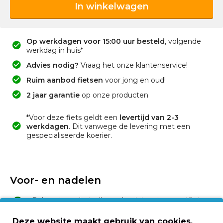
In winkelwagen
Op werkdagen voor 15:00 uur besteld
, volgende
werkdag in huis*
Advies nodig?
Vraag het onze klantenservice!
Ruim aanbod fietsen
voor jong en oud!
2 jaar garantie
op onze producten
*Voor deze fiets geldt een
levertijd van 2-3
werkdagen
. Dit vanwege de levering met een
gespecialiseerde koerier.
Voor- en nadelen
Robuuste en betaalbare aluminium transportfiets
Ruime voordrager & stevige bagagedrager,
Deze website maakt gebruik van cookies.