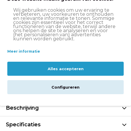
perfect voor school en boodschappen
Wij gebruiken cookies om uw ervaring te
Onderhoudsvrije Shimano Nexus 7 versnellingen
verbeteren, uw voorkeuren te onthouden
en relevante informatie te tonen. Sommige
cookies zijn essentieel voor het correct
Ergonomisch zadel met vering voor comfort
functioneren van de website, terwijl andere
tijdens iedere rit
ons helpen de site te analyseren en voor
(het personaliseren van) advertenties
kunnen worden gebruikt.
Praktisch stuurslot en dubbele standaard
Krachtige en onderhoudsarme Shimano
Meer informatie
Rollerbrakes voor en achter
LED dynamo voorlicht en LED batterij achterlicht
Alles accepteren
Luxe kunststof kettingkast
Configureren
Snelbinders niet meegeleverd
Beschrijving
Specificaties