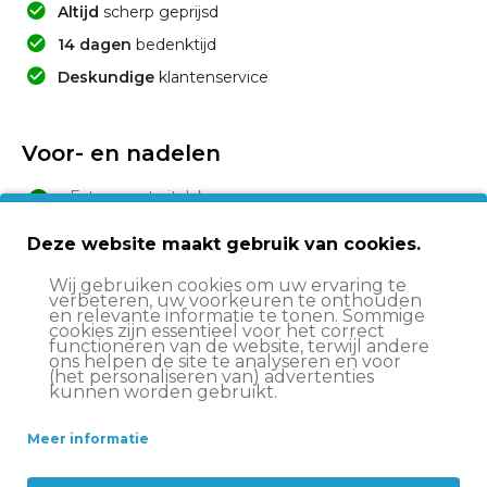
Altijd
scherp geprijsd
14 dagen
bedenktijd
Deskundige
klantenservice
Voor- en nadelen
Extra groot zitvlak
Comfortabele soft foam vulling
Deze website maakt gebruik van cookies.
Voorgevormd voor extra comfort
Wij gebruiken cookies om uw ervaring te
verbeteren, uw voorkeuren te onthouden
en relevante informatie te tonen. Sommige
cookies zijn essentieel voor het correct
functioneren van de website, terwijl andere
Beschrijving
ons helpen de site te analyseren en voor
(het personaliseren van) advertenties
kunnen worden gebruikt.
Specificaties
Meer informatie
Levering