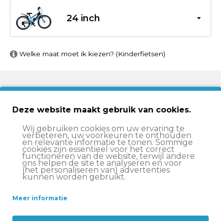
24 inch
Welke maat moet ik kiezen? (Kinderfietsen)
€219,00
€265,00
Deze website maakt gebruik van cookies.
In winkelwagen
Wij gebruiken cookies om uw ervaring te
verbeteren, uw voorkeuren te onthouden
en relevante informatie te tonen. Sommige
cookies zijn essentieel voor het correct
Op werkdagen voor 15:00 besteld
, volgende werkdag
functioneren van de website, terwijl andere
in huis*
ons helpen de site te analyseren en voor
(het personaliseren van) advertenties
kunnen worden gebruikt.
Let op:
op vrijdag voor 11:00 uur besteld = volgende
werkdag in huis
Meer informatie
Altijd
scherp geprijsd
14 dagen
bedenktijd