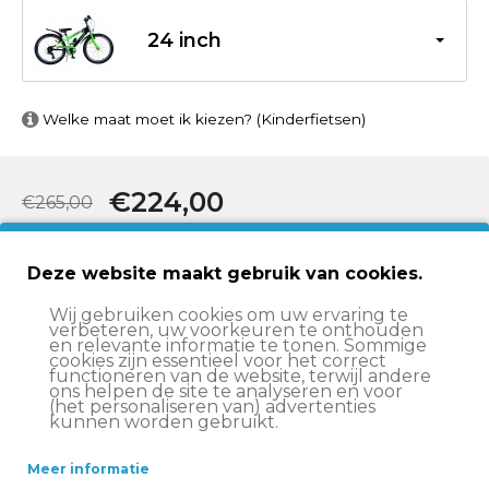
24 inch
Welke maat moet ik kiezen? (Kinderfietsen)
€224,00
€265,00
In winkelwagen
Deze website maakt gebruik van cookies.
Wij gebruiken cookies om uw ervaring te
verbeteren, uw voorkeuren te onthouden
Op werkdagen voor 15:00 besteld
, volgende werkdag
en relevante informatie te tonen. Sommige
in huis*
cookies zijn essentieel voor het correct
functioneren van de website, terwijl andere
ons helpen de site te analyseren en voor
Let op:
op vrijdag voor 11:00 uur besteld = volgende
(het personaliseren van) advertenties
werkdag in huis
kunnen worden gebruikt.
Altijd
scherp geprijsd
Meer informatie
14 dagen
bedenktijd