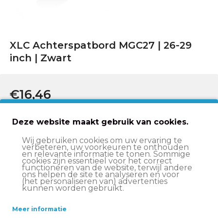
XLC Achterspatbord MGC27 | 26-29
inch | Zwart
€16,46
In winkelwagen
Deze website maakt gebruik van cookies.
Wij gebruiken cookies om uw ervaring te
verbeteren, uw voorkeuren te onthouden
en relevante informatie te tonen. Sommige
Op werkdagen voor 15:00 besteld
, volgende werkdag
cookies zijn essentieel voor het correct
in huis
functioneren van de website, terwijl andere
ons helpen de site te analyseren en voor
Altijd
scherp geprijsd
(het personaliseren van) advertenties
kunnen worden gebruikt.
14 dagen
bedenktijd
Deskundige
klantenservice
Meer informatie