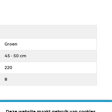
Groen
45 - 50 cm
220
8
eldt: vandaag voor
15:00 besteld
is de volgende
Deze website maakt gebruik van cookies.