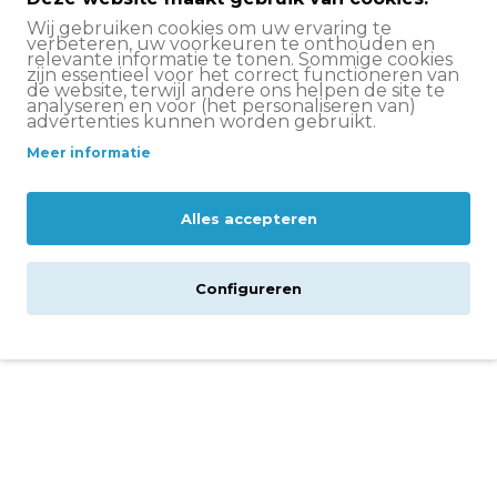
is levering bij besteding vanaf €50,-. Zodra je
Wij gebruiken cookies om uw ervaring te
de waarmee je je pakketje kunt volgen.
verbeteren, uw voorkeuren te onthouden en
relevante informatie te tonen. Sommige cookies
zijn essentieel voor het correct functioneren van
de website, terwijl andere ons helpen de site te
analyseren en voor (het personaliseren van)
advertenties kunnen worden gebruikt.
5
0
Meer informatie
4
0
3
0
Alles accepteren
2
0
Configureren
1
0